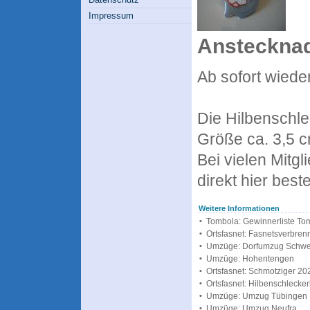
Impressum
Ansteckna
Ab sofort wieder
Die Hilbenschle
Größe ca. 3,5 c
Bei vielen Mitgl
direkt hier beste
Weitere Informationen
•
Tombola: Gewinnerliste To
•
Ortsfasnet: Fasnetsverbren
•
Umzüge: Dorfumzug Schw
•
Umzüge: Hohentengen
•
Ortsfasnet: Schmotziger 20
•
Ortsfasnet: Hilbenschlecker
•
Umzüge: Umzug Tübingen
•
Umzüge: Umzug Neufra