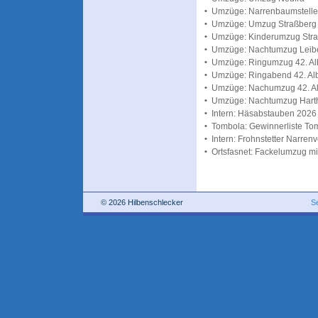
•
Umzüge: Narrenbaumstellen
•
Umzüge: Umzug Straßberg
•
Umzüge: Kinderumzug Str
•
Umzüge: Nachtumzug Leibe
•
Umzüge: Ringumzug 42. Alb-
•
Umzüge: Ringabend 42. Alb-
•
Umzüge: Nachumzug 42. Alb
•
Umzüge: Nachtumzug Hart
•
Intern: Häsabstauben 2026
•
Tombola: Gewinnerliste To
•
Intern: Frohnstetter Narren
•
Ortsfasnet: Fackelumzug m
© 2026 Hilbenschlecker
S