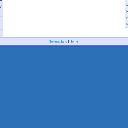
N
07
N
N
N
Seitenanfang
|
Home