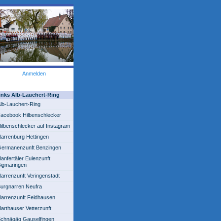
Anmelden
inks Alb-Lauchert-Ring
lb-Lauchert-Ring
acebook Hilbenschlecker
ilbenschlecker auf Instagram
arrenburg Hettingen
ermanenzunft Benzingen
anfertäler Eulenzunft
igmaringen
arrenzunft Veringenstadt
urgnarren Neufra
arrenzunft Feldhausen
arthauser Vetterzunft
chnägäg Gauselfingen