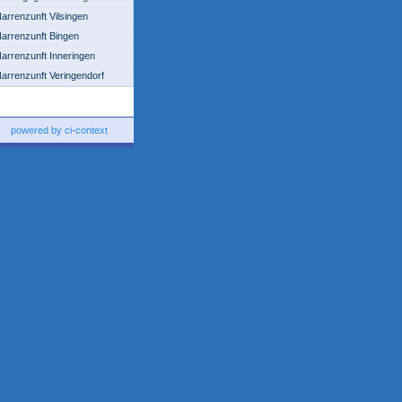
arrenzunft Vilsingen
arrenzunft Bingen
arrenzunft Inneringen
arrenzunft Veringendorf
powered by ci-context