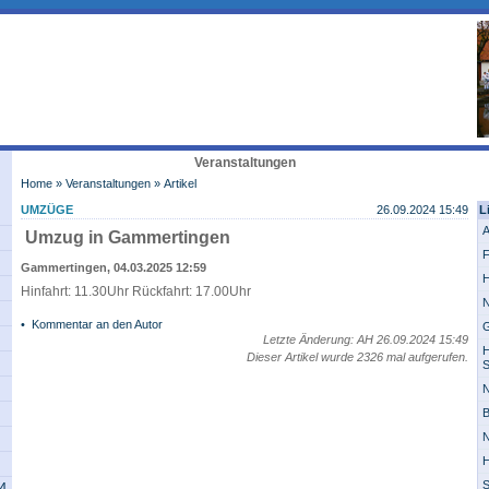
Veranstaltungen
Home
»
Veranstaltungen
» Artikel
UMZÜGE
26.09.2024 15:49
L
A
Umzug in Gammertingen
F
Gammertingen, 04.03.2025 12:59
H
Hinfahrt: 11.30Uhr Rückfahrt: 17.00Uhr
N
•
Kommentar an den Autor
G
Letzte Änderung: AH 26.09.2024 15:49
H
Dieser Artikel wurde 2326 mal aufgerufen.
S
N
B
N
H
S
14