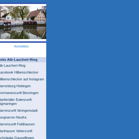
Anmelden
inks Alb-Lauchert-Ring
lb-Lauchert-Ring
acebook Hilbenschlecker
ilbenschlecker auf Instagram
arrenburg Hettingen
ermanenzunft Benzingen
anfertäler Eulenzunft
igmaringen
arrenzunft Veringenstadt
urgnarren Neufra
arrenzunft Feldhausen
arthauser Vetterzunft
chnägäg Gauselfingen