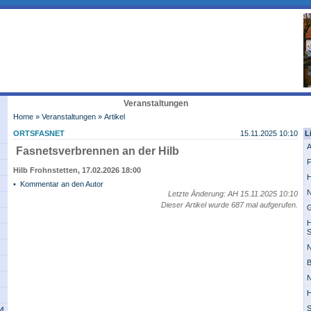
Veranstaltungen
Home
»
Veranstaltungen
» Artikel
ORTSFASNET
15.11.2025 10:10
L
A
Fasnetsverbrennen an der Hilb
F
Hilb Frohnstetten, 17.02.2026 18:00
H
•
Kommentar an den Autor
N
Letzte Änderung: AH 15.11.2025 10:10
Dieser Artikel wurde 687 mal aufgerufen.
G
H
S
N
B
N
H
S
14