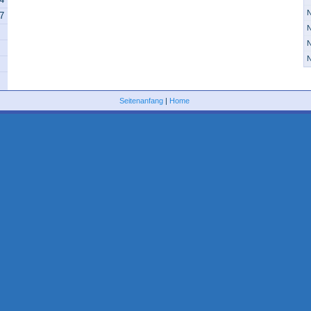
N
07
N
N
N
Seitenanfang
|
Home