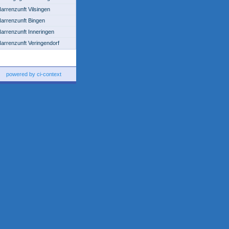
arrenzunft Vilsingen
arrenzunft Bingen
arrenzunft Inneringen
arrenzunft Veringendorf
powered by ci-context