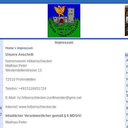
Impressum
Home
»
Impressum
Unsere Anschrift
L
A
Narrenverein Hilbenschlecker
Mathias Peter
F
Westerstetterstrasse 13
H
72510 Frohnstetten
N
G
Telefon: +4915116651724
H
S
E-Mail: nz.hilbenschlecker.zunftmeister@gmx.net
N
Internet: www.hilbenschlecker.de
14
B
07
N
Inhaltlicher Verantwortlicher gemäß § 6 MDStV:
H
Mathias Peter
S