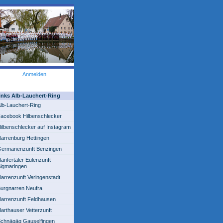
Anmelden
inks Alb-Lauchert-Ring
lb-Lauchert-Ring
acebook Hilbenschlecker
ilbenschlecker auf Instagram
arrenburg Hettingen
ermanenzunft Benzingen
anfertäler Eulenzunft
igmaringen
arrenzunft Veringenstadt
urgnarren Neufra
arrenzunft Feldhausen
arthauser Vetterzunft
chnägäg Gauselfingen