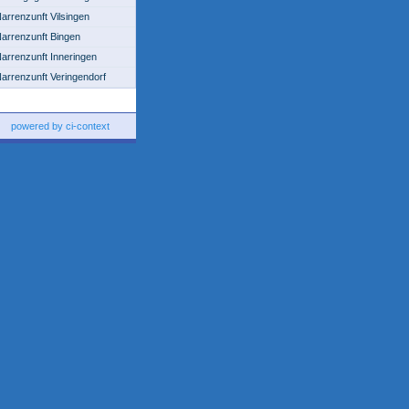
arrenzunft Vilsingen
arrenzunft Bingen
arrenzunft Inneringen
arrenzunft Veringendorf
powered by ci-context