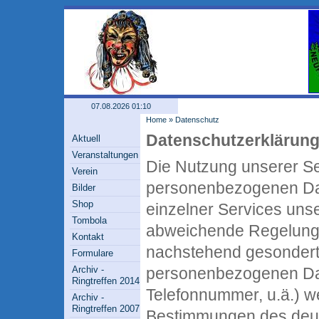
07.08.2026 01:10
Home
»
Datenschutz
Datenschutzerklärun
Aktuell
Veranstaltungen
Die Nutzung unserer Se
Verein
personenbezogenen Dat
Bilder
Shop
einzelner Services unse
Tombola
abweichende Regelunge
Kontakt
nachstehend gesondert 
Formulare
Archiv -
personenbezogenen Date
Ringtreffen 2014
Telefonnummer, u.ä.) 
Archiv -
Ringtreffen 2007
Bestimmungen des deu