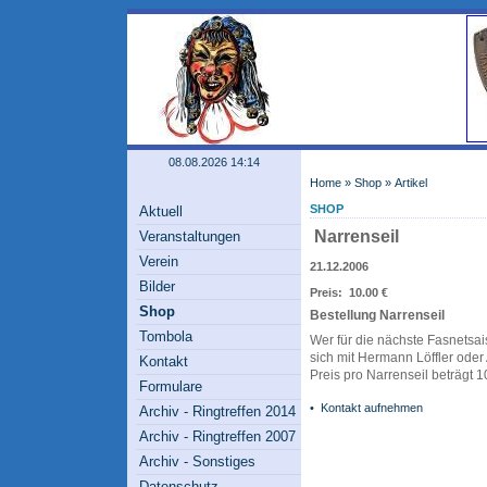
08.08.2026 14:14
Home
»
Shop
» Artikel
SHOP
Aktuell
Narrenseil
Veranstaltungen
Verein
21.12.2006
Bilder
Preis: 10.00 €
Shop
Bestellung Narrenseil
Tombola
Wer für die nächste Fasnetsai
sich mit Hermann Löffler oder
Kontakt
Preis pro Narrenseil beträgt 10
Formulare
•
Kontakt aufnehmen
Archiv - Ringtreffen 2014
Archiv - Ringtreffen 2007
Archiv - Sonstiges
Datenschutz