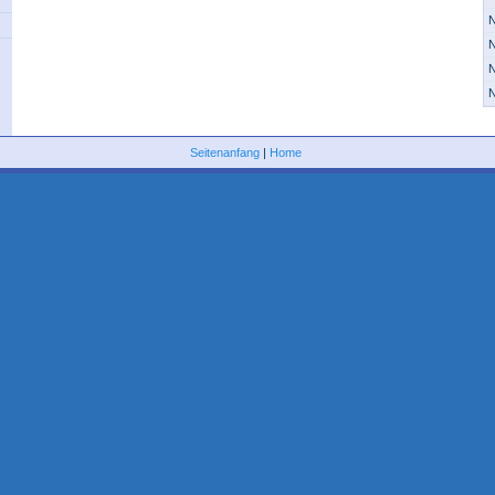
N
N
N
N
Seitenanfang
|
Home