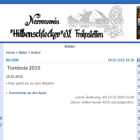
Bilder
Home
»
Bilder
» Artikel
BILDER
18.02.2015 16:18
L
A
Tombola 2015
F
18.02.2015
H
• Hier geht es zu den Bildern
N
•
Kommentar an den Autor
G
Letzte Änderung: AH 13.02.2024 10:46
H
Dieser Artikel wurde 4616 mal aufgerufen.
S
N
14
B
07
N
H
S