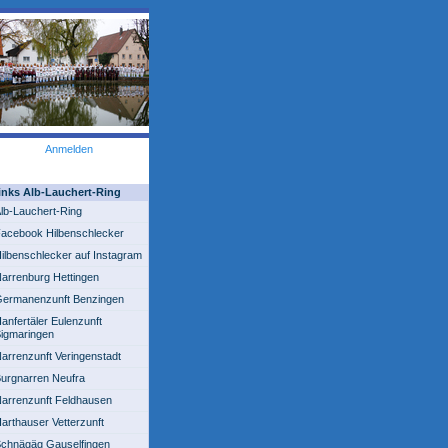
Anmelden
inks Alb-Lauchert-Ring
lb-Lauchert-Ring
acebook Hilbenschlecker
ilbenschlecker auf Instagram
arrenburg Hettingen
ermanenzunft Benzingen
anfertäler Eulenzunft
igmaringen
arrenzunft Veringenstadt
urgnarren Neufra
arrenzunft Feldhausen
arthauser Vetterzunft
chnägäg Gauselfingen