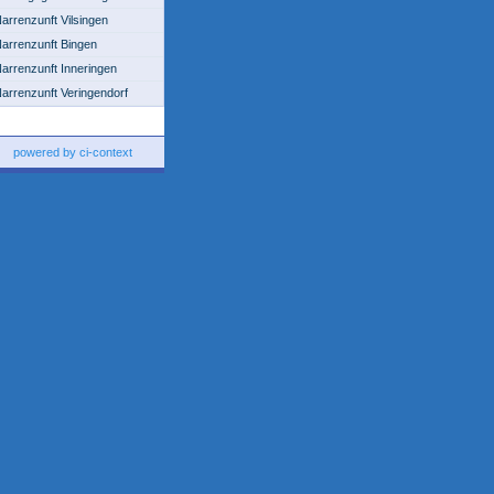
arrenzunft Vilsingen
arrenzunft Bingen
arrenzunft Inneringen
arrenzunft Veringendorf
powered by ci-context