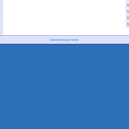
N
N
N
N
Seitenanfang
|
Home