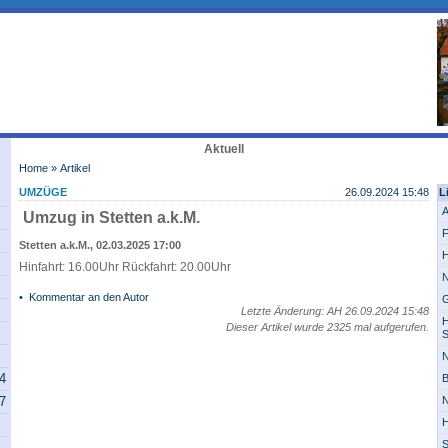
Aktuell
Home
» Artikel
UMZÜGE
26.09.2024 15:48
L
A
Umzug in Stetten a.k.M.
F
Stetten a.k.M., 02.03.2025 17:00
H
Hinfahrt: 16.00Uhr Rückfahrt: 20.00Uhr
N
•
Kommentar an den Autor
G
Letzte Änderung: AH 26.09.2024 15:48
H
Dieser Artikel wurde 2325 mal aufgerufen.
S
N
14
B
07
N
H
S