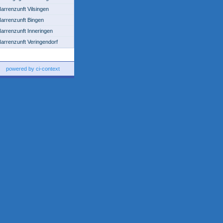
arrenzunft Vilsingen
arrenzunft Bingen
arrenzunft Inneringen
arrenzunft Veringendorf
powered by ci-context