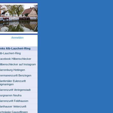
Anmelden
inks Alb-Lauchert-Ring
lb-Lauchert-Ring
acebook Hilbenschlecker
ilbenschlecker auf Instagram
arrenburg Hettingen
ermanenzunft Benzingen
anfertäler Eulenzunft
igmaringen
arrenzunft Veringenstadt
urgnarren Neufra
arrenzunft Feldhausen
arthauser Vetterzunft
chnägäg Gauselfingen