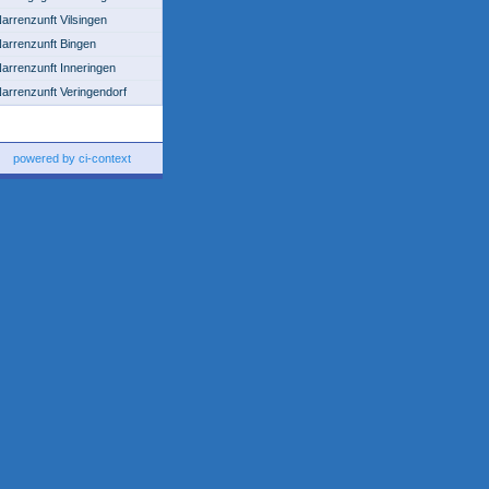
arrenzunft Vilsingen
arrenzunft Bingen
arrenzunft Inneringen
arrenzunft Veringendorf
powered by ci-context