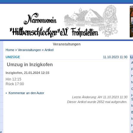
Veranstaltungen
Home
»
Veranstaltungen
» Artikel
UMZÜGE
11.10.2023 11:30
L
A
Umzug in Inzigkofen
F
Inzigkofen, 21.01.2024 12:15
H
Hin 12:15
N
Rück 17:00
G
•
Kommentar an den Autor
H
Letzte Änderung: AH 11.10.2023 11:30
S
Dieser Artikel wurde 2652 mal aufgerufen.
N
B
N
H
S
14