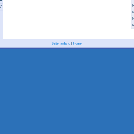
N
07
N
N
N
Seitenanfang
|
Home