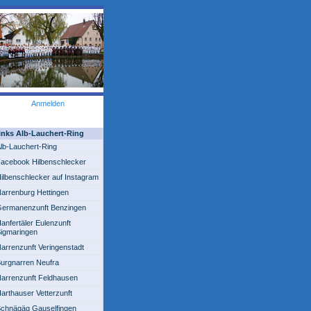
Anmelden
inks Alb-Lauchert-Ring
lb-Lauchert-Ring
acebook Hilbenschlecker
ilbenschlecker auf Instagram
arrenburg Hettingen
ermanenzunft Benzingen
anfertäler Eulenzunft
igmaringen
arrenzunft Veringenstadt
urgnarren Neufra
arrenzunft Feldhausen
arthauser Vetterzunft
chnägäg Gauselfingen