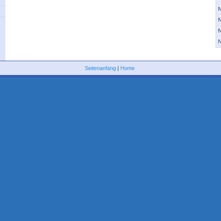
N
N
N
N
Seitenanfang
|
Home