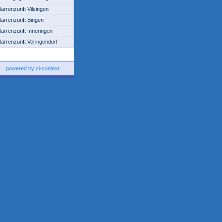
arrenzunft Vilsingen
arrenzunft Bingen
arrenzunft Inneringen
arrenzunft Veringendorf
powered by ci-context