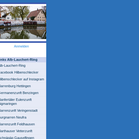
Anmelden
inks Alb-Lauchert-Ring
lb-Lauchert-Ring
acebook Hilbenschlecker
ilbenschlecker auf Instagram
arrenburg Hettingen
ermanenzunft Benzingen
anfertäler Eulenzunft
igmaringen
arrenzunft Veringenstadt
urgnarren Neufra
arrenzunft Feldhausen
arthauser Vetterzunft
chnägäg Gauselfingen