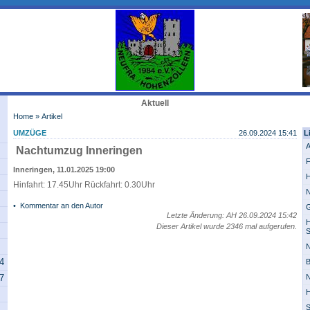
Aktuell
Home
» Artikel
UMZÜGE
26.09.2024 15:41
L
A
Nachtumzug Inneringen
F
Inneringen, 11.01.2025 19:00
H
Hinfahrt: 17.45Uhr Rückfahrt: 0.30Uhr
N
•
Kommentar an den Autor
G
Letzte Änderung: AH 26.09.2024 15:42
H
Dieser Artikel wurde 2346 mal aufgerufen.
S
N
14
B
07
N
H
S