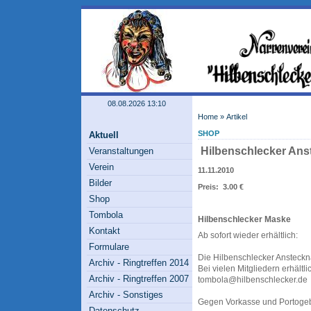
08.08.2026 13:10
Home
» Artikel
SHOP
Aktuell
Hilbenschlecker Ans
Veranstaltungen
Verein
11.11.2010
Bilder
Preis: 3.00 €
Shop
Tombola
Hilbenschlecker Maske
Kontakt
Ab sofort wieder erhältlich:
Formulare
Die Hilbenschlecker Ansteckn
Archiv - Ringtreffen 2014
Bei vielen Mitgliedern erhältli
Archiv - Ringtreffen 2007
tombola@hilbenschlecker.de
Archiv - Sonstiges
Gegen Vorkasse und Portogeb
Datenschutz