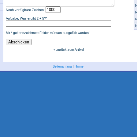
N
Noch verfügbare Zeichen:
N
Aufgabe: Was ergibt 2 + 5?*
N
N
Mit * gekennzeichnete Felder müssen ausgefüllt werden!
«
zurück zum Artikel
Seitenanfang
|
Home