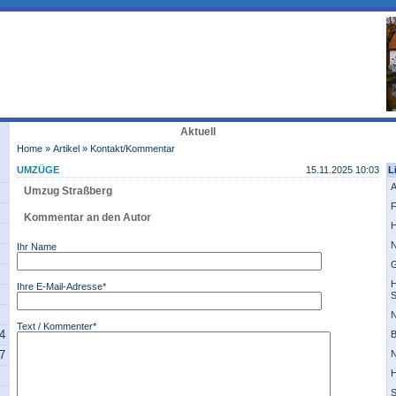
Aktuell
Home
»
Artikel
» Kontakt/Kommentar
UMZÜGE
15.11.2025 10:03
L
A
Umzug Straßberg
F
Kommentar an den Autor
H
N
Ihr Name
G
H
Ihre E-Mail-Adresse*
S
N
Text / Kommenter*
14
B
07
N
H
S