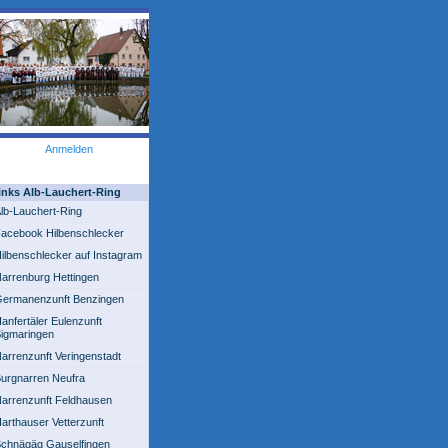
Anmelden
inks Alb-Lauchert-Ring
lb-Lauchert-Ring
acebook Hilbenschlecker
ilbenschlecker auf Instagram
arrenburg Hettingen
ermanenzunft Benzingen
anfertäler Eulenzunft
igmaringen
arrenzunft Veringenstadt
urgnarren Neufra
arrenzunft Feldhausen
arthauser Vetterzunft
chnägäg Gauselfingen