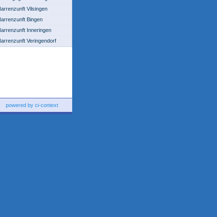
arrenzunft Vilsingen
arrenzunft Bingen
arrenzunft Inneringen
arrenzunft Veringendorf
powered by ci-context