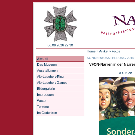
06.08.2026 22:30
Home
»
Artikel
» Fotos
SONDERAUSSTELLUNG 2015
Aktuell
VFON-Narren in der Narre
Das Museum
Ausstellungen
«
zurück
Alb-Lauchert-Ring
Alb-Lauchert Games
Bildergalerie
Impressum
Wetter
Termine
Im Gedenken