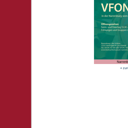
Narrenb
«
zur