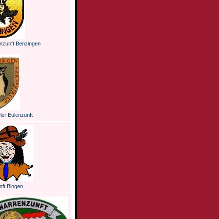
zunft Benzingen
ler Eulenzunft
ft Bingen