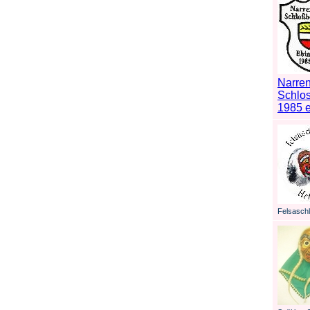
Narren
Schlo
1985 e
Felsaschl