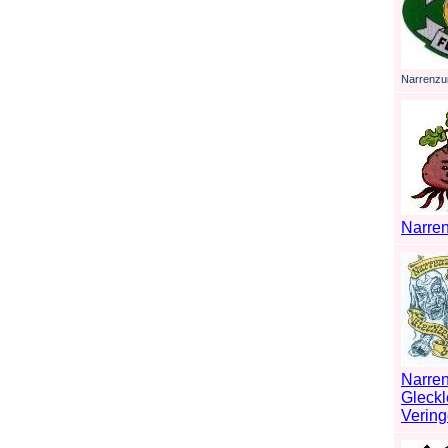
Narrenzun
Narren
Narren
Gleck
Vering