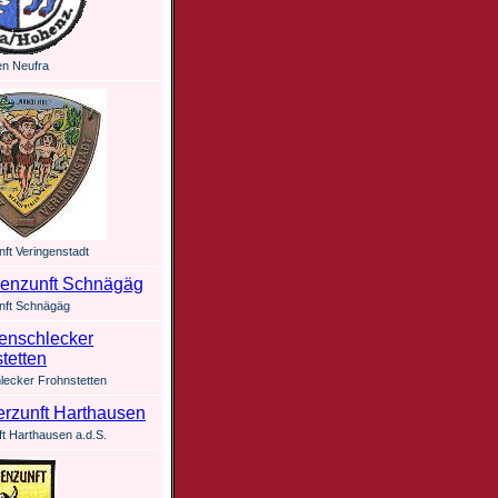
en Neufra
ft Veringenstadt
nft Schnägäg
lecker Frohnstetten
ft Harthausen a.d.S.