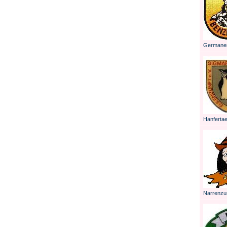
Germanen
Hanfertae
Narrenzun