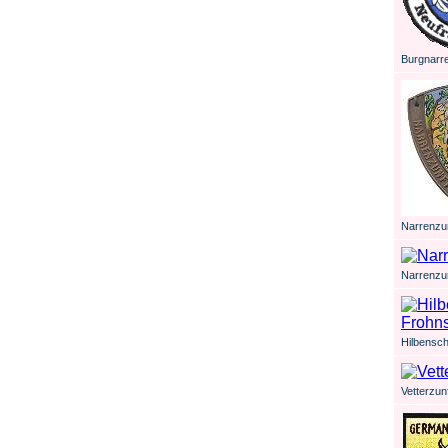
Burgnarr
Narrenzun
Narrenzu
Hilbensch
Vetterzun