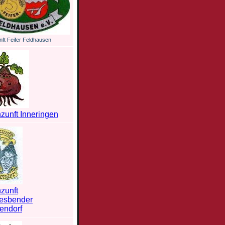
ft Feifer Feldhausen
zunft Inneringen
zunft
lesbender
endorf