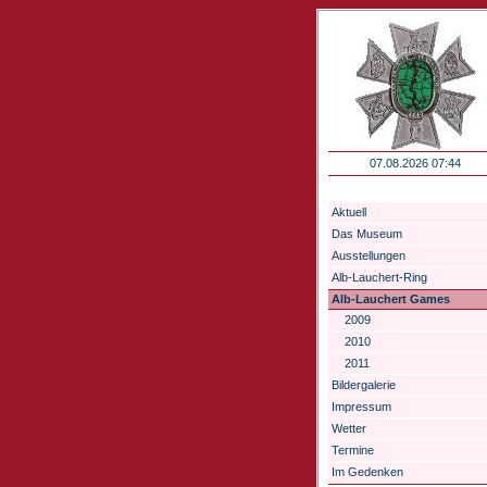
07.08.2026 07:44
Aktuell
Das Museum
Ausstellungen
Alb-Lauchert-Ring
Alb-Lauchert Games
2009
2010
2011
Bildergalerie
Impressum
Wetter
Termine
Im Gedenken