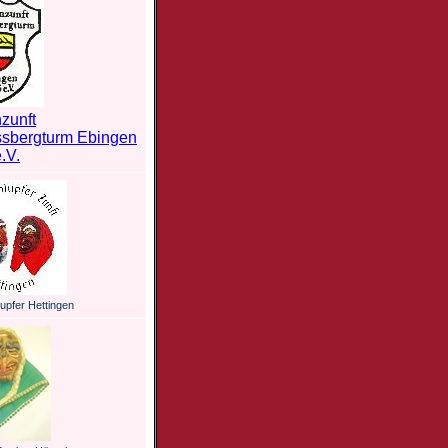
zunft
ssbergturm Ebingen
.V.
upfer Hettingen