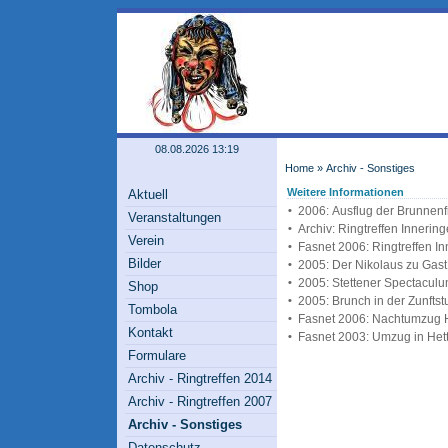
08.08.2026 13:19
Home
»
Archiv - Sonstiges
Weitere Informationen
Aktuell
•
2006: Ausflug der Brunnenf
Veranstaltungen
•
Archiv: Ringtreffen Inneri
Verein
•
Fasnet 2006: Ringtreffen 
Bilder
•
2005: Der Nikolaus zu Gast
•
2005: Stettener Spectacul
Shop
•
2005: Brunch in der Zunfts
Tombola
•
Fasnet 2006: Nachtumzug 
Kontakt
•
Fasnet 2003: Umzug in Het
Formulare
Archiv - Ringtreffen 2014
Archiv - Ringtreffen 2007
Archiv - Sonstiges
Datenschutz