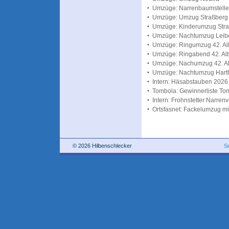
•
Umzüge: Narrenbaumstellen
•
Umzüge: Umzug Straßberg
•
Umzüge: Kinderumzug Str
•
Umzüge: Nachtumzug Leibe
•
Umzüge: Ringumzug 42. Alb-
•
Umzüge: Ringabend 42. Alb-
•
Umzüge: Nachumzug 42. Alb
•
Umzüge: Nachtumzug Hart
•
Intern: Häsabstauben 2026
•
Tombola: Gewinnerliste To
•
Intern: Frohnstetter Narren
•
Ortsfasnet: Fackelumzug m
© 2026 Hilbenschlecker
S