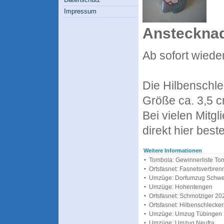
Impressum
Ansteckna
Ab sofort wieder
Die Hilbenschle
Größe ca. 3,5 c
Bei vielen Mitgl
direkt hier beste
Weitere Informationen
•
Tombola: Gewinnerliste To
•
Ortsfasnet: Fasnetsverbren
•
Umzüge: Dorfumzug Schw
•
Umzüge: Hohentengen
•
Ortsfasnet: Schmotziger 20
•
Ortsfasnet: Hilbenschlecker
•
Umzüge: Umzug Tübingen
•
Umzüge: Umzug Neufra