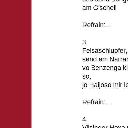
am G′schell
Refrain:...
3
Felsaschlupfer,
send em Narra
vo Benzenga kl
so,
jo Haijoso mir 
Refrain:...
4
Vilsinger Hexa