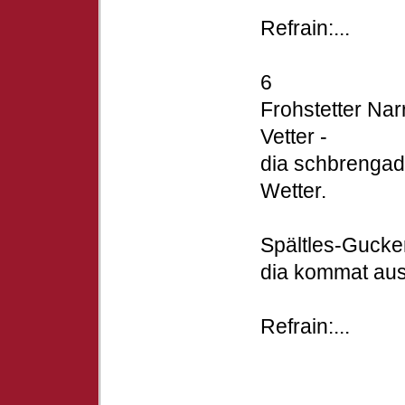
Refrain:...
6
Frohstetter Nar
Vetter -
dia schbrengad
Wetter.
Spältles-Gucker
dia kommat au
Refrain:...