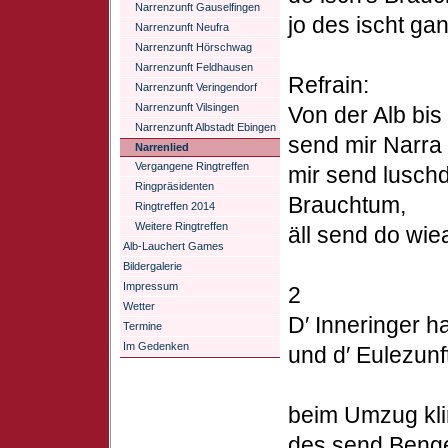
Narrenzunft Gauselfingen
jo des ischt ga
Narrenzunft Neufra
Narrenzunft Hörschwag
Narrenzunft Feldhausen
Refrain:
Narrenzunft Veringendorf
Narrenzunft Vilsingen
Von der Alb bis
Narrenzunft Albstadt Ebingen
send mir Narra 
Narrenlied
Vergangene Ringtreffen
mir send luschd
Ringpräsidenten
Brauchtum,
Ringtreffen 2014
Weitere Ringtreffen
äll send do wie
Alb-Lauchert Games
Bildergalerie
Impressum
2
Wetter
D′ Inneringer 
Termine
Im Gedenken
und d′ Eulezunf
beim Umzug kli
des send Benge