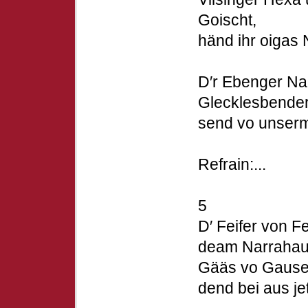
Goischt,
händ ihr oigas 
D′r Ebenger Na
Glecklesbender
send vo unserm
Refrain:...
5
D′ Feifer von F
deam Narrahau
Gääs vo Gausel
dend bei aus je