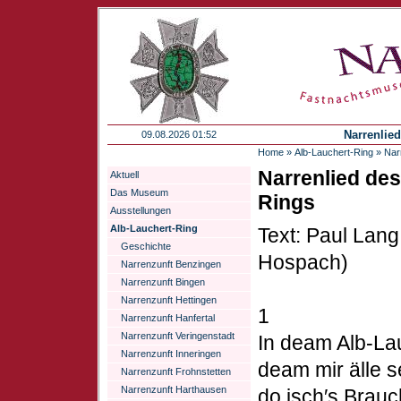
Narrenlie
09.08.2026 01:52
Home
»
Alb-Lauchert-Ring
»
Nar
Narrenlied des
Aktuell
Das Museum
Rings
Ausstellungen
Alb-Lauchert-Ring
Text: Paul Lang
Geschichte
Hospach)
Narrenzunft Benzingen
Narrenzunft Bingen
Narrenzunft Hettingen
1
Narrenzunft Hanfertal
Narrenzunft Veringenstadt
In deam Alb-La
Narrenzunft Inneringen
deam mir älle s
Narrenzunft Frohnstetten
Narrenzunft Harthausen
do isch′s Brau