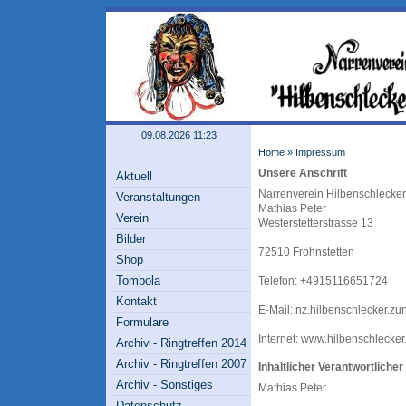
09.08.2026 11:23
Home
»
Impressum
Unsere Anschrift
Aktuell
Narrenverein Hilbenschlecker
Veranstaltungen
Mathias Peter
Verein
Westerstetterstrasse 13
Bilder
72510 Frohnstetten
Shop
Tombola
Telefon: +4915116651724
Kontakt
E-Mail: nz.hilbenschlecker.z
Formulare
Internet: www.hilbenschlecker
Archiv - Ringtreffen 2014
Archiv - Ringtreffen 2007
Inhaltlicher Verantwortliche
Archiv - Sonstiges
Mathias Peter
Datenschutz