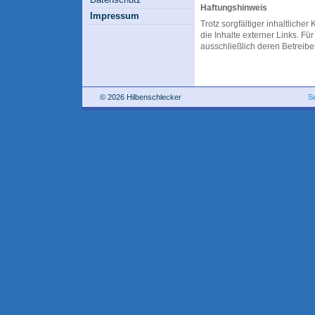
Haftungshinweis
Impressum
Trotz sorgfältiger inhaltliche
die Inhalte externer Links. Für
ausschließlich deren Betreiber
© 2026 Hilbenschlecker
S